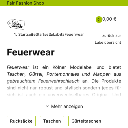
Fair Fashion Shop
0,00 €
0
Startseite
Startseite
Labels
Feuerwear
zurück zur
Labelübersicht
Feuerwear
Feuerwear
ist ein Kölner Modelabel und bietet
Taschen, Gürtel, Portemonnaies und Mappen aus
gebrauchtem Feuerwehrschlauch
an. Die Produkte
sind nicht nur robust und stylisch sondern jedes für
sich ist auch ein unverwechselbares Original. Und
jedes hat seine eigene Geschichte und ein erstes
Mehr anzeigen
Leben. Gereinigt und hochwertig verarbeitet sind sie
bereit für einen zweiten Start.
Rucksäcke
Taschen
Gürteltaschen