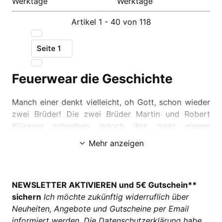
Werktage
Werktage
Artikel 1 - 40 von 118
Seite
1
Feuerwear die Geschichte
Manch einer denkt vielleicht, oh Gott, schon wieder
zwei Brüder! Die zwei Brüder Martin und Robert
Klüsener schreiben jedoch ihre ganz eigene
Geschichte mit rein zufälligen Parallelen zu anderen
Mehr anzeigen
Taschenlabels. Alles begann spätestens im Jahr
2005 mit einigen Prototypen und der Diplomarbeit
von Martin Klüsener zum Thema "Upcycling". Bei
NEWSLETTER AKTIVIEREN und 5€ Gutschein**
einer Feuerwache entdeckte er ausgemusterte
sichern
Ich möchte zukünftig widerruflich über
Schläuche und entwickelte ein Design für raffinierte
Neuheiten, Angebote und Gutscheine per Email
Taschenmodelle. Eine Idee, die gegriffen hat und aus
informiert werden. Die
Datenschutzerklärung
habe
der 2008 die Feuerwear GmbH & Co entstand.