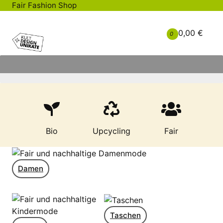
Kinder
Fair Fashion Shop
0,00 €
0
Bio
Upcycling
Fair
Damen
Taschen