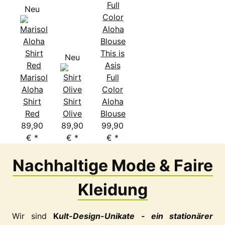
Neu
This is
Neu
Asis
Marisol
Full
Aloha
Color
Shirt
Shirt
Aloha
Red
Olive
Blouse
89,90
89,90
99,90
€
*
€
*
€
*
Nachhaltige Mode & Faire
Kleidung
Wir sind
K
ult-Design-Unikate - ein stationärer