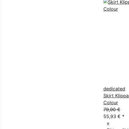
dedicated
Skirt Klipp
Colour
79,90 €
55,93 €
*
x