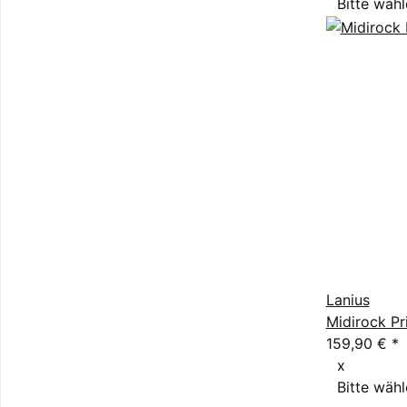
Bitte wähl
Lanius
Midirock Pr
159,90 €
*
x
Bitte wähl