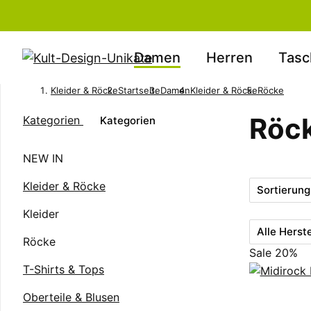
Damen
Herren
Tasc
Kleider & Röcke
Startseite
Damen
Kleider & Röcke
Röcke
Röc
Kategorien
Kategorien
NEW IN
Kleider & Röcke
Sortierung
Kleider
Alle Herste
Röcke
Sale 20%
T-Shirts & Tops
Oberteile & Blusen