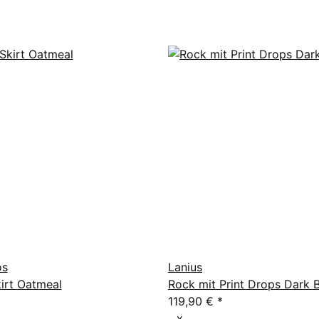
os
Lanius
irt Oatmeal
Rock mit Print Drops Dark 
119,90 €
*
x