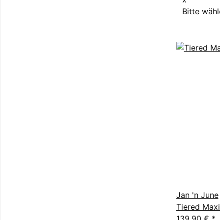
Bitte wähl
Jan 'n June
Tiered Maxi
139,90 €
*