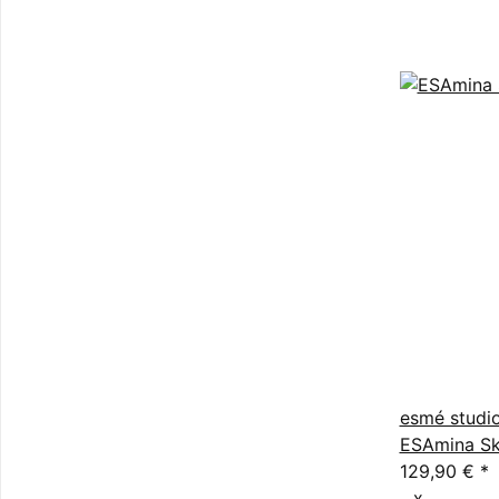
esmé studi
ESAmina Sk
129,90 €
*
x