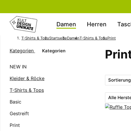
Damen
Herren
Tasc
T-Shirts & Tops
Startseite
Damen
T-Shirts & Tops
Print
Prin
Kategorien
Kategorien
NEW IN
Kleider & Röcke
Sortierung
T-Shirts & Tops
Alle Herste
Basic
Gestreift
Print