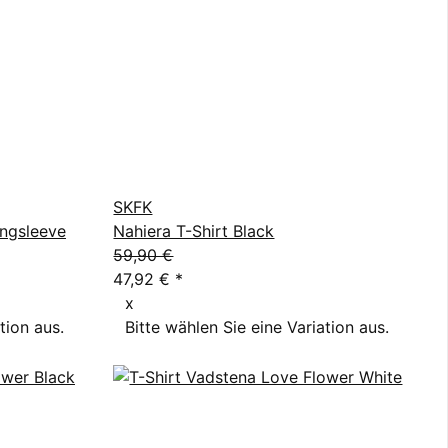
SKFK
ongsleeve
Nahiera T-Shirt Black
59,90 €
47,92 €
*
x
tion aus.
Bitte wählen Sie eine Variation aus.