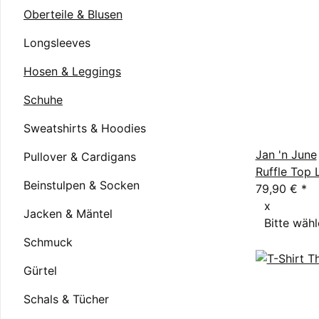
Oberteile & Blusen
Longsleeves
Hosen & Leggings
Schuhe
Sweatshirts & Hoodies
Jan 'n June
Pullover & Cardigans
Ruffle Top
Beinstulpen & Socken
79,90 €
*
x
Jacken & Mäntel
Bitte wähl
Schmuck
Gürtel
Schals & Tücher