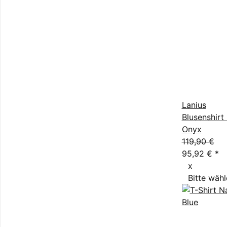
Lanius
Blusenshirt
Onyx
119,90 €
95,92 €
*
x
Bitte wähl