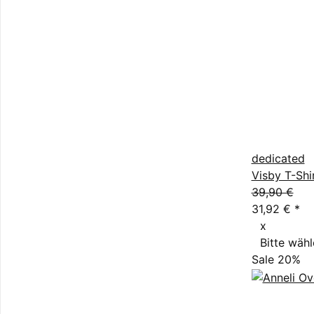
dedicated
Visby T-Shi
39,90 €
31,92 €
*
x
Bitte wähl
Sale 20%