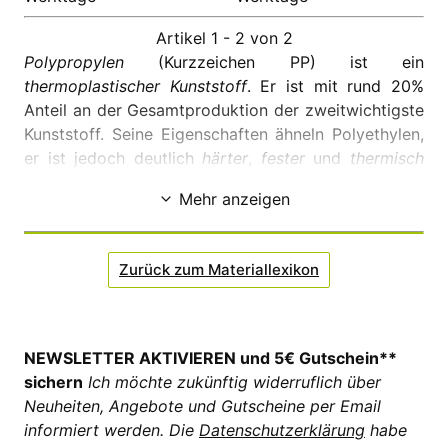
Artikel 1 - 2 von 2
Polypropylen
(Kurzzeichen PP) ist ein
thermoplastischer Kunststoff
. Er ist mit rund 20%
Anteil an der Gesamtproduktion der zweitwichtigste
Kunststoff. Seine Eigenschaften ähneln Polyethylen,
er ist jedoch deutlich
härter
,
fester
und
thermisch
höher belastbar
.
Mehr anzeigen
Zurück zum Materiallexikon
NEWSLETTER AKTIVIEREN und 5€ Gutschein**
sichern
Ich möchte zukünftig widerruflich über
Neuheiten, Angebote und Gutscheine per Email
informiert werden. Die
Datenschutzerklärung
habe