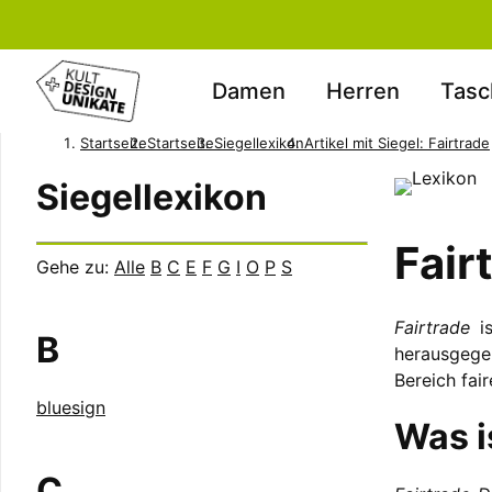
Damen
Herren
Tasc
Startseite
Startseite
Siegellexikon
Artikel mit Siegel: Fairtrade
Siegellexikon
Fair
Gehe zu:
Alle
B
C
E
F
G
I
O
P
S
Fairtrade
is
B
herausgege
Bereich fai
bluesign
Was i
C