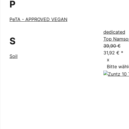
P
PeTA - APPROVED VEGAN
dedicated
S
Top Namso
39,90 €
31,92 €
*
Soil
x
Bitte wähl