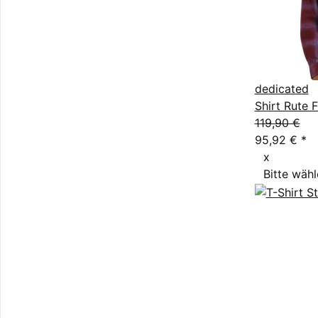
dedicated
Shirt Rute 
119,90 €
95,92 €
*
x
Bitte wähl