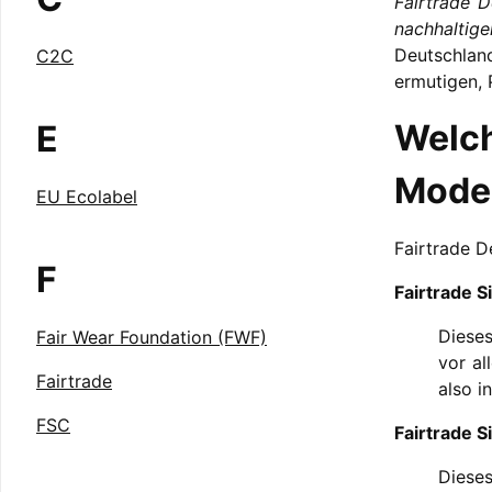
Fairtrade D
nachhaltige
Deutschlan
C2C
ermutigen, 
Welc
E
Mode
EU Ecolabel
Fairtrade D
F
Fairtrade S
Dieses
Fair Wear Foundation (FWF)
vor al
Fairtrade
also i
FSC
Fairtrade S
Dieses