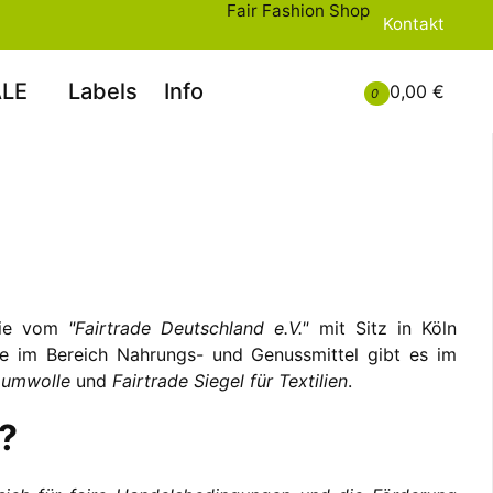
Fair Fashion Shop
Kontakt
LE
Labels
Info
0,00 €
0
 die vom
"Fairtrade Deutschland e.V."
mit Sitz in Köln
de im Bereich Nahrungs- und Genussmittel gibt es im
Baumwolle
und
Fairtrade Siegel für Textilien
.
?