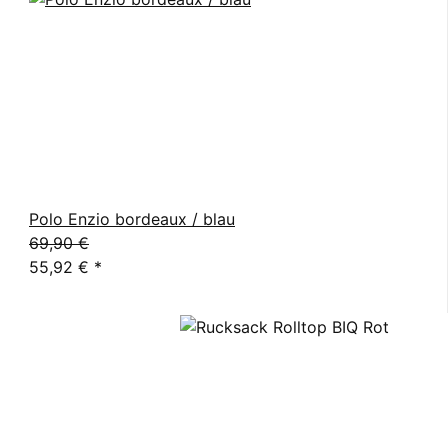
Polo Enzio bordeaux / blau
69,90 €
55,92 €
*
ün