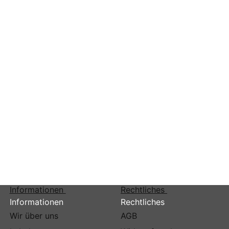
turtasche "Henry" rot
90 €
*
ern
Ich
te und
tzerklärung
Informationen
Rechtliches
Informationen
Rechtliches
Wir über uns
AGB