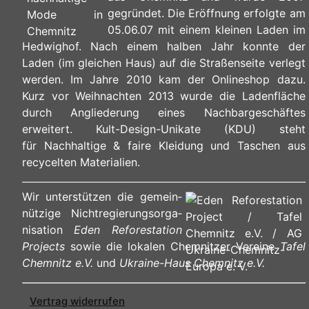
gegründet. Die Eröffnung erfolgte am
05.06.07 mit einem kleinen Laden im
Hedwighof. Nach einem halben Jahr konnte der
Laden (im gleichen Haus) auf die Straßenseite verlegt
werden. Im Jahre 2010 kam der Onlineshop dazu.
Kurz vor Weihnachten 2013 wurde die Ladenfläche
durch Angliederung eines Nachbargeschäftes
erweitert. Kult-Design-Unikate (KDU) steht
für Nachhaltige & faire Kleidung und Taschen aus
recycelten Materialien.
Wir unterstützen die ge­mein­
nüt­zi­ge Nicht­re­gie­rungs­or­ga­
ni­sa­ti­on
Eden Reforestation
Projects
sowie die lokalen Chemnitzer Vereine
Tafel
Chemnitz e.V.
und
Ukraine-Haus Chemnitz e.V.
Vertrag widerrufen