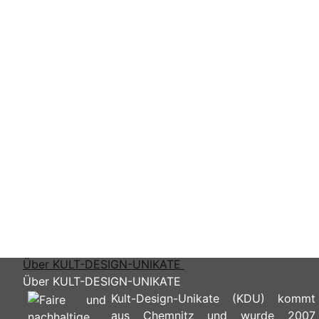
Oberteil Nadine Cherry
Kul
Boxer Brief Bloody Stripe
59,95 €
*
89,
20,96 € -
23,95 €
*
NEWSLETTER AKTIVIEREN und 5€ Gutschein** sich
möchte zukünftig widerruflich über Neuheiten, Angebo
Gutscheine per Email informiert werden. Die
Datenschu
habe ich zur Kenntnis genommen.
Über KULT-DESIGN-UNIKATE
Über KULT-DESIGN-UNIKATE
Kult-Design-Unikate (KDU) kommt
aus Chemnitz und wurde 2007