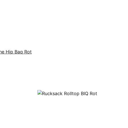
he Hip Baq Rot
Bauchtasche aus LKW-Plane Rotbraun/ Gr
69,90 €
*