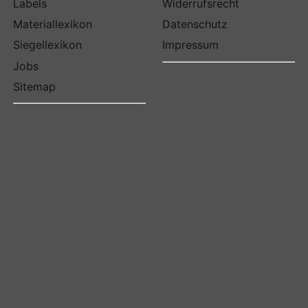
Labels
Widerrufsrecht
Materiallexikon
Datenschutz
Siegellexikon
Impressum
Jobs
Sitemap