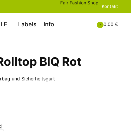
Fair Fashion Shop
Kontakt
LE
Labels
Info
0,00 €
0
olltop BIQ Rot
rbag und Sicherheitsgurt
d