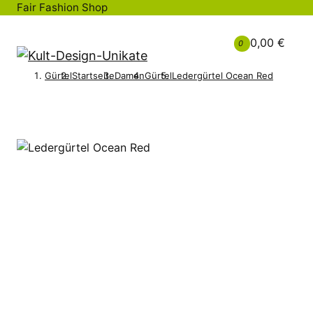
Fair Fashion Shop
0,00 €
0
Gürtel
Startseite
Damen
Gürtel
Ledergürtel Ocean Red