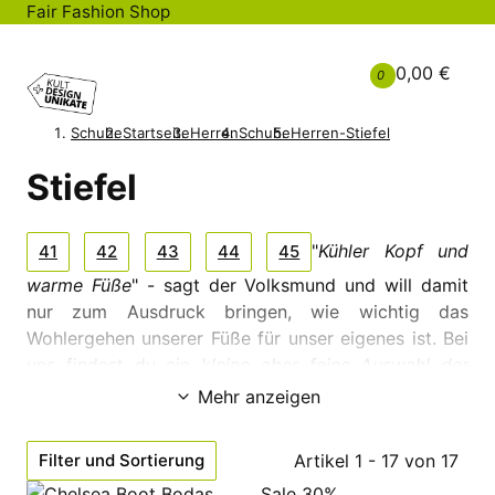
Fair Fashion Shop
0,00 €
0
Schuhe
Startseite
Herren
Schuhe
Herren-Stiefel
Stiefel
"
Kühler Kopf und
41
42
43
44
45
warme Füße
" - sagt der Volksmund und will damit
nur zum Ausdruck bringen, wie wichtig das
Wohlergehen unserer Füße für unser eigenes ist. Bei
uns findest du ein
kleine aber feine Auswahl der
skandinavischen Schuhlabels duckfeet und KAVAT
.
Mehr anzeigen
Für die Übergangszeit empfehlen wir dir
ungefütterte Chelsea Boots und für den Winter
Filter und Sortierung
Artikel 1 - 17 von 17
natürlich gefütterte Stiefel oder Halbstiefel, die wir
Sale 30%