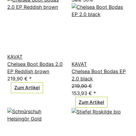
in verschiedenen Ausführungen und Farben vorrätig
haben. Alle unsere Winterstiefel für Herren sind aus
pflanzlich gegerbtem Leder
, einem natürlichen
Material, das deine Füßen gleichzeitig warm hält und
ihnen Raum und Luft zum Atmen gibt.
KAVAT
Chelsea Boot Bodas 2.0
KAVAT
EP Reddish brown
Chelsea Boot Bodas EP
219,90 €
*
2.0 black
219,90 €
Zum Artikel
153,93 €
*
Zum Artikel