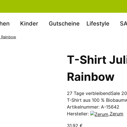
hen
Kinder
Gutscheine
Lifestyle
SA
y Rainbow
T-Shirt Ju
Rainbow
27 Tage verbleibend
Sale 2
T-Shirt aus 100 % Biobaumw
Artikelnummer:
A-15642
Hersteller:
Zerum
31,92 €