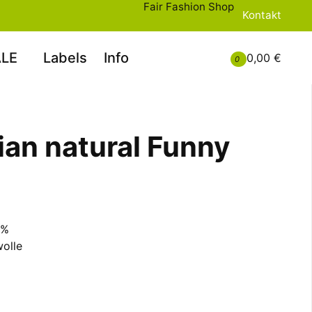
Fair Fashion Shop
Kontakt
LE
Labels
Info
0,00 €
0
lian natural Funny
0%
olle