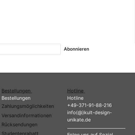
Abonnieren
Bestellungen
Hotline
Bestellungen
Hotline
+49-371-91-88-216
Zahlungsmöglichkeiten
info(@)kult-design-
Versandinformationen
unikate.de
Rücksendungen
Studentenrabatt
Folge uns auf Sozial