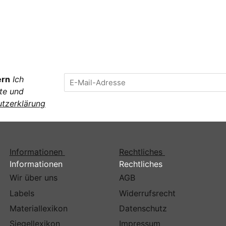
ern
Ich
te und
tzerklärung
Informationen
Rechtliches
Informationen
Rechtliches
Wir über uns
AGB
Labels
Widerrufsrecht
Materiallexikon
Datenschutz
Siegellexikon
Impressum