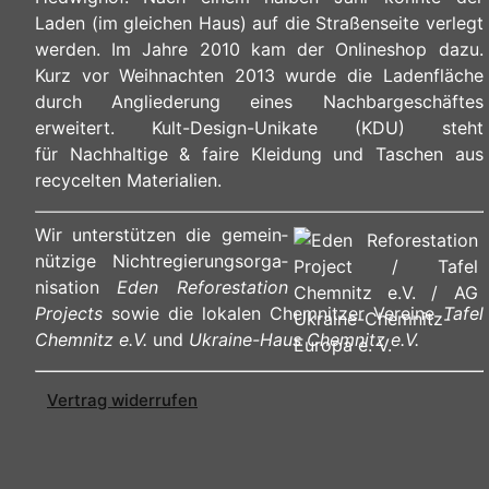
Laden (im gleichen Haus) auf die Straßenseite verlegt
werden. Im Jahre 2010 kam der Onlineshop dazu.
Kurz vor Weihnachten 2013 wurde die Ladenfläche
durch Angliederung eines Nachbargeschäftes
erweitert. Kult-Design-Unikate (KDU) steht
für Nachhaltige & faire Kleidung und Taschen aus
recycelten Materialien.
Wir unterstützen die ge­mein­
nüt­zi­ge Nicht­re­gie­rungs­or­ga­
ni­sa­ti­on
Eden Reforestation
Projects
sowie die lokalen Chemnitzer Vereine
Tafel
Chemnitz e.V.
und
Ukraine-Haus Chemnitz e.V.
Vertrag widerrufen