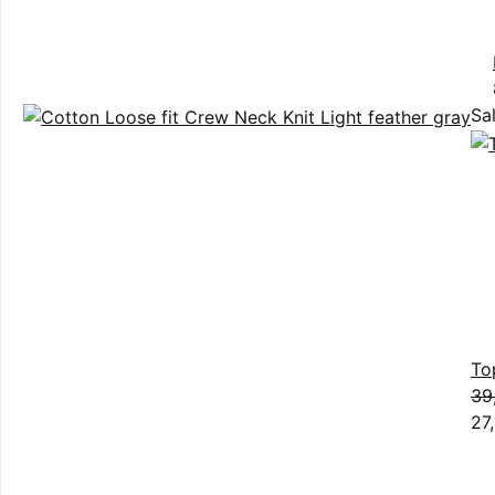
Sa
To
39
27