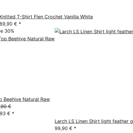
Knitted T-Shirt Flen Crochet Vanilla White
89,90 €
*
le 30%
p Beehive Natural Raw
,90 €
,93 €
*
Larch LS Linen Shirt light feather 
99,90 €
*