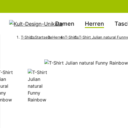
Damen
Herren
Tasc
T-Shirts
Startseite
Herren
T-Shirts
T-Shirt Julian natural Funn