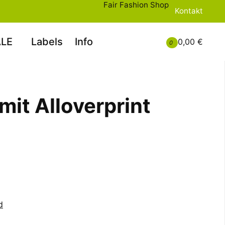
Fair Fashion Shop
Kontakt
LE
Labels
Info
0,00 €
0
mit Alloverprint
d