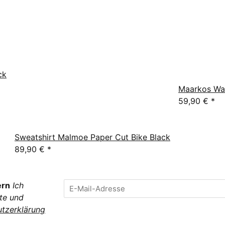
ck
Maarkos Waf
59,90 €
*
Sweatshirt Malmoe Paper Cut Bike Black
89,90 €
*
ern
Ich
te und
tzerklärung