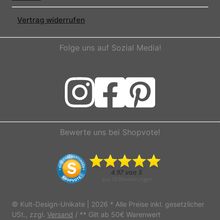
Vertrag widerrufen
Folge uns auf Sozial Media!
Bewerte uns bei Shopvote!
© Kult-Design-Unikate | 2026
* Alle Preise inkl. gesetzlicher
USt., zzgl.
Versand
/ ** Gilt ab 50€ Warenwert