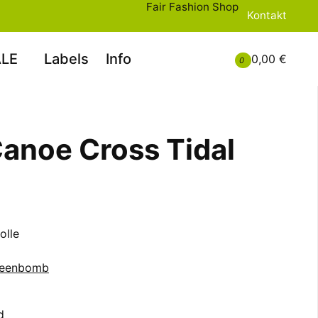
Fair Fashion Shop
Kontakt
LE
Labels
Info
0,00 €
0
Canoe Cross Tidal
olle
eenbomb
d