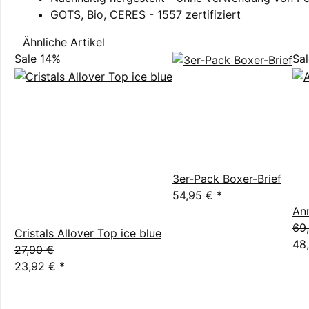
GOTS, Bio, CERES - 1557 zertifiziert
Ähnliche Artikel
Sale 14%
Sa
3er-Pack Boxer-Brief
54,95 €
*
An
69
Cristals Allover Top ice blue
48
27,90 €
23,92 €
*