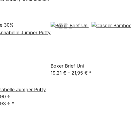
le 30%
Boxer Brief Uni
19,21 € -
21,95 €
*
nabelle Jumper Putty
,90 €
,93 €
*