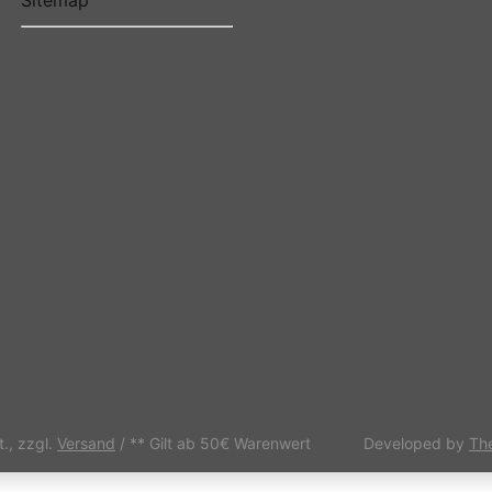
Sitemap
t., zzgl.
Versand
/ ** Gilt ab 50€ Warenwert
Developed by
Th