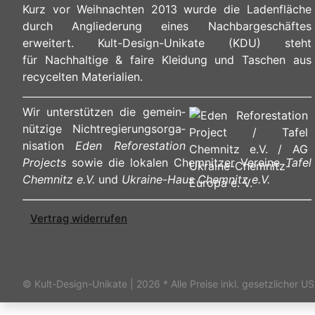
Kurz vor Weihnachten 2013 wurde die Ladenfläche
durch Angliederung eines Nachbargeschäftes
erweitert. Kult-Design-Unikate (KDU) steht
für Nachhaltige & faire Kleidung und Taschen aus
recycelten Materialien.
Wir unterstützen die ge­mein­
nüt­zi­ge Nicht­re­gie­rungs­or­ga­
ni­sa­ti­on
Eden Reforestation
Projects
sowie die lokalen Chemnitzer Vereine
Tafel
Chemnitz e.V.
und
Ukraine-Haus Chemnitz e.V.
Vertrag widerrufen
© Kult-Design-Unikate | 2026
* Alle Preise inkl. gesetzlicher US