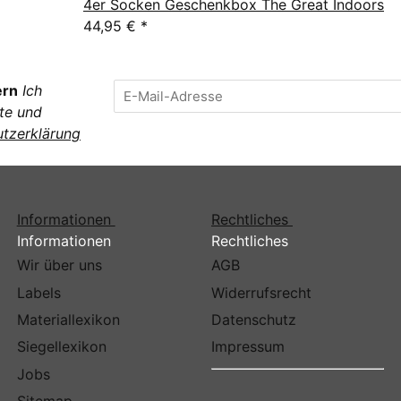
4er Socken Geschenkbox The Great Indoors
44,95 €
*
ern
Ich
te und
tzerklärung
Informationen
Rechtliches
Informationen
Rechtliches
Wir über uns
AGB
Labels
Widerrufsrecht
Materiallexikon
Datenschutz
Siegellexikon
Impressum
Jobs