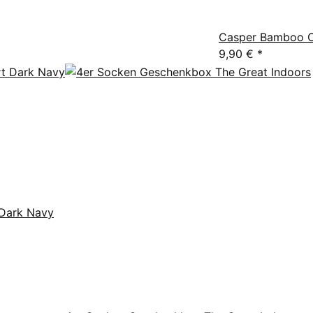
Casper Bamboo Ch
9,90 €
*
 Dark Navy