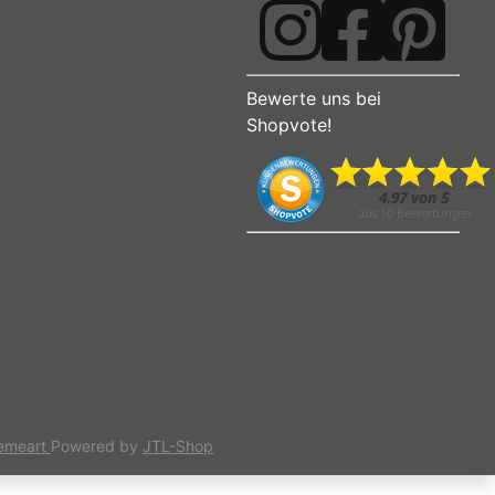
Bewerte uns bei
Shopvote!
emeart
Powered by
JTL-Shop