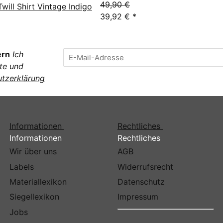
49,90 €
Twill Shirt Vintage Indigo
39,92 €
*
ern
Ich
te und
tzerklärung
Informationen
Rechtliches
Informationen
Rechtliches
Wir über uns
AGB
Labels
Widerrufsrecht
Materiallexikon
Datenschutz
Siegellexikon
Impressum
Jobs