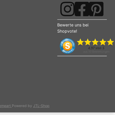
Bewerte uns bei
Shopvote!
emeart
Powered by
JTL-Shop