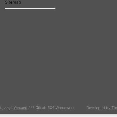
Sitemap
t., zzgl.
Versand
/ ** Gilt ab 50€ Warenwert
Developed by
Th