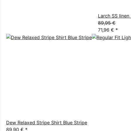
Larch SS linen 
89,95 €
71,96 €
*
Dew Relaxed Stripe Shirt Blue Stripe
89,90 €
*