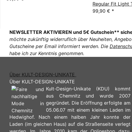
Regular Fit Light 
99,90 €
*
NEWSLETTER AKTIVIEREN und 5€ Gutschein** sich
möchte zukünftig widerruflich über Neuheiten, Angebo
Gutscheine per Email informiert werden. Die
Datenschu
habe ich zur Kenntnis genommen.
Über KULT-DESIGN-UNIKATE
Über KULT-DESIGN-UNIKATE
Kult-Design-Unikate (KDU) kommt
aus Chemnitz und wurde 2007
gegründet. Die Eröffnung erfolgte am
05.06.07 mit einem kleinen Laden im
Hedwighof. Nach einem halben Jahr konnte der
Laden (im gleichen Haus) auf die Straßenseite verlegt
werden. Im Jahre 2010 kam der Onlineshop dazu.