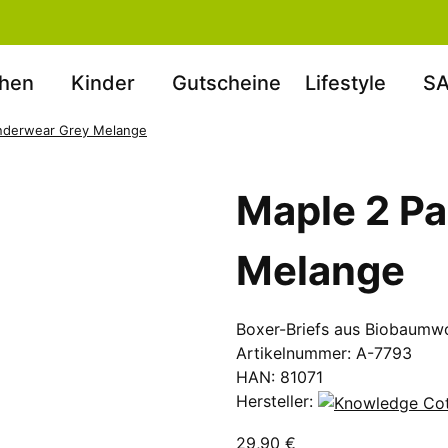
hen
Kinder
Gutscheine
Lifestyle
SA
nderwear Grey Melange
Maple 2 P
Melange
Boxer-Briefs aus Biobaumwo
Artikelnummer:
A-7793
HAN:
81071
Hersteller:
29,90 €