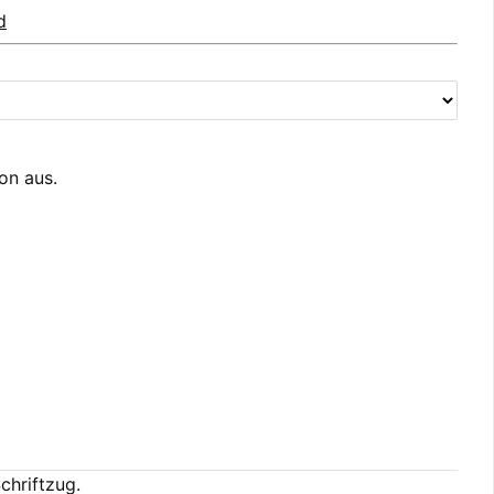
d
ion aus.
chriftzug.