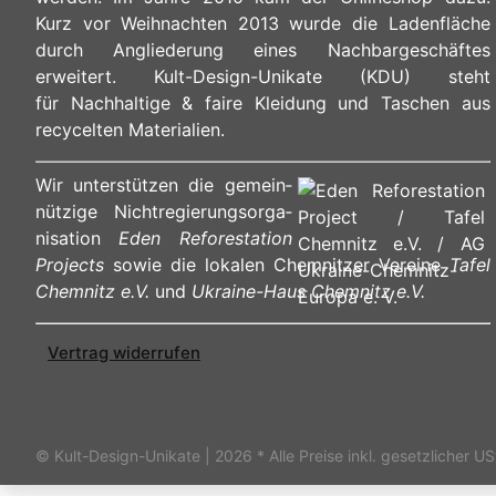
Kurz vor Weihnachten 2013 wurde die Ladenfläche
durch Angliederung eines Nachbargeschäftes
erweitert. Kult-Design-Unikate (KDU) steht
für Nachhaltige & faire Kleidung und Taschen aus
recycelten Materialien.
Wir unterstützen die ge­mein­
nüt­zi­ge Nicht­re­gie­rungs­or­ga­
ni­sa­ti­on
Eden Reforestation
Projects
sowie die lokalen Chemnitzer Vereine
Tafel
Chemnitz e.V.
und
Ukraine-Haus Chemnitz e.V.
Vertrag widerrufen
© Kult-Design-Unikate | 2026
* Alle Preise inkl. gesetzlicher US