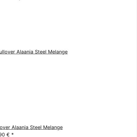
lover Alaania Steel Melange
90 €
*