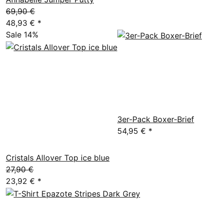
69,90 €
48,93 €
*
Sale 14%
3er-Pack Boxer-Brief
54,95 €
*
Cristals Allover Top ice blue
27,90 €
23,92 €
*