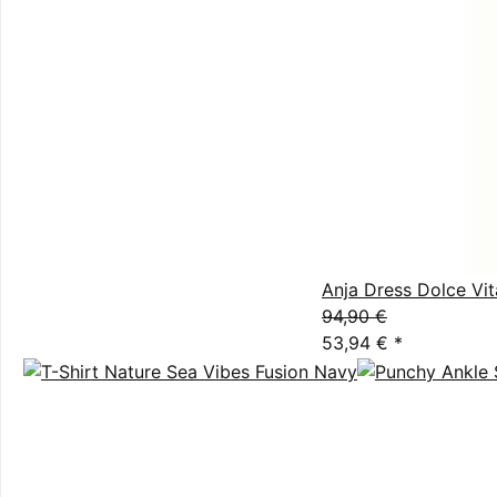
Anja Dress Dolce Vit
94,90 €
53,94 €
*