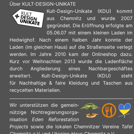
Über KULT-DESIGN-UNIKATE
Kult-Design-Unikate (KDU) kommt
aus Chemnitz und wurde 2007
gegründet. Die Eröffnung erfolgte am
05.06.07 mit einem kleinen Laden im
Hedwighof. Nach einem halben Jahr konnte der
Laden (im gleichen Haus) auf die Straßenseite verlegt
werden. Im Jahre 2010 kam der Onlineshop dazu.
Kurz vor Weihnachten 2013 wurde die Ladenfläche
durch Angliederung eines Nachbargeschäftes
erweitert. Kult-Design-Unikate (KDU) steht
für Nachhaltige & faire Kleidung und Taschen aus
recycelten Materialien.
Wir unterstützen die ge­mein­
nüt­zi­ge Nicht­re­gie­rungs­or­ga­
ni­sa­ti­on
Eden Reforestation
Projects
sowie die lokalen Chemnitzer Vereine
Tafel
Chemnitz e.V.
und
Ukraine-Haus Chemnitz e.V.