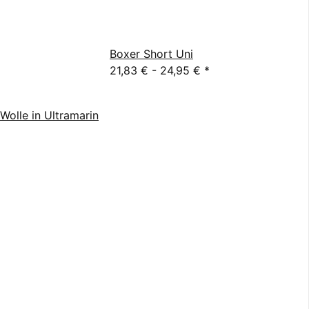
Boxer Short Uni
21,83 € -
24,95 €
*
Wolle in Ultramarin