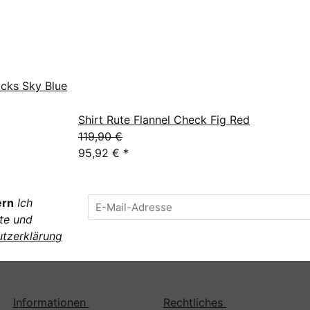
cks Sky Blue
Shirt Rute Flannel Check Fig Red
119,90 €
95,92 €
*
ern
Ich
te und
tzerklärung
Informationen
Rechtliches