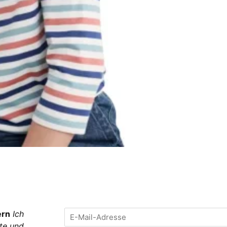
ern
Ich
te und