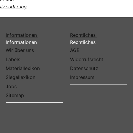
tzerklärung
Informationen
Rechtliches
Informationen
Rechtliches
Wir über uns
AGB
Labels
Widerrufsrecht
Materiallexikon
Datenschutz
Siegellexikon
Impressum
Jobs
Sitemap