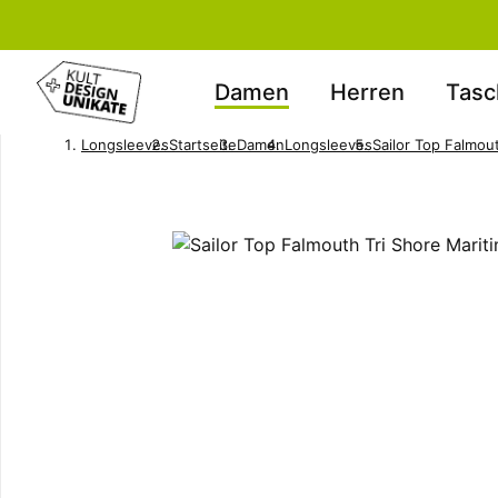
Damen
Herren
Tasc
Longsleeves
Startseite
Damen
Longsleeves
Sailor Top Falmou