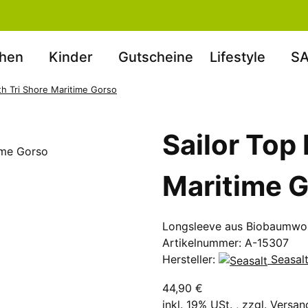
hen
Kinder
Gutscheine
Lifestyle
SA
th Tri Shore Maritime Gorso
Sailor Top
Maritime 
Longsleeve aus Biobaumwol
Artikelnummer:
A-15307
Hersteller:
Seasal
44,90 €
inkl. 19% USt. , zzgl.
Versan