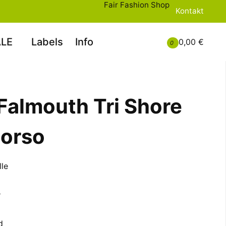
Fair Fashion Shop
Kontakt
LE
Labels
Info
0,00 €
0
 Falmouth Tri Shore
Gorso
le
t
d