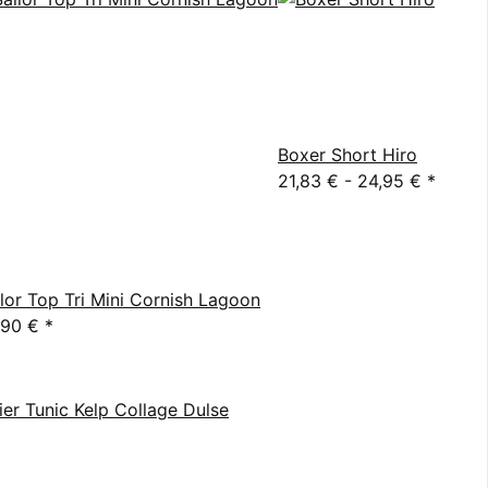
Boxer Short Hiro
21,83 € -
24,95 €
*
ilor Top Tri Mini Cornish Lagoon
,90 €
*