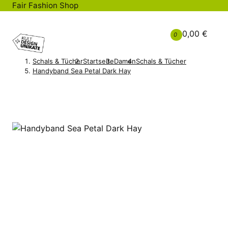
Fair Fashion Shop
0,00 €
0
Schals & Tücher
Startseite
Damen
Schals & Tücher
Handyband Sea Petal Dark Hay