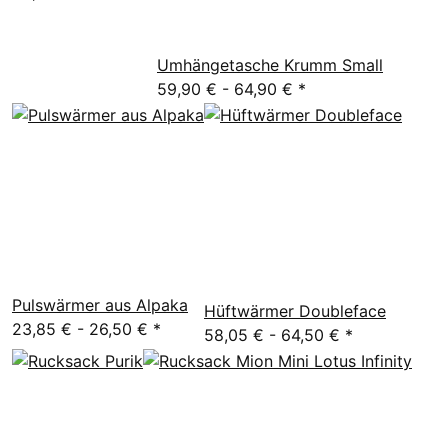
Umhängetasche Krumm Small
59,90 € -
64,90 €
*
Pulswärmer aus Alpaka
Hüftwärmer Doubleface
23,85 € -
26,50 €
*
58,05 € -
64,50 €
*