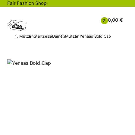
Fair Fashion Shop
0,00 €
0
Mützen
Startseite
Damen
Mützen
Yenaas Bold Cap