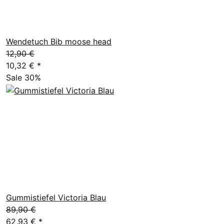
Wendetuch Bib moose head
12,90 €
10,32 €
*
Sale 30%
Gummistiefel Victoria Blau
89,90 €
62,93 €
*