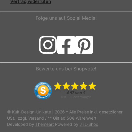
Vertrag widerrufen
Folge uns auf Sozial Media!
Bewerte uns bei Shopvote!
© Kult-Design-Unikate | 2026
* Alle Preise inkl. gesetzlicher
USt., zzgl.
Versand
/ ** Gilt ab 50€ Warenwert
Developed by
Themeart
Powered by
JTL-Shop