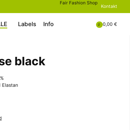
Fair Fashion Shop
Kontakt
LE
Labels
Info
0,00 €
0
ose black
0%
 Elastan
d