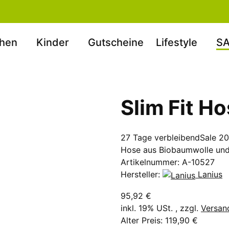
hen
Kinder
Gutscheine
Lifestyle
SA
Slim Fit H
27 Tage verbleibend
Sale 2
Hose aus Biobaumwolle und
Artikelnummer:
A-10527
Hersteller:
Lanius
95,92 €
inkl. 19% USt. , zzgl.
Versan
Alter Preis: 119,90 €