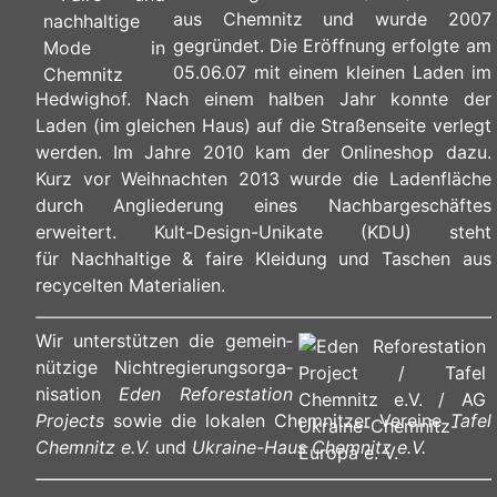
aus Chemnitz und wurde 2007
gegründet. Die Eröffnung erfolgte am
05.06.07 mit einem kleinen Laden im
Hedwighof. Nach einem halben Jahr konnte der
Laden (im gleichen Haus) auf die Straßenseite verlegt
werden. Im Jahre 2010 kam der Onlineshop dazu.
Kurz vor Weihnachten 2013 wurde die Ladenfläche
durch Angliederung eines Nachbargeschäftes
erweitert. Kult-Design-Unikate (KDU) steht
für Nachhaltige & faire Kleidung und Taschen aus
recycelten Materialien.
Wir unterstützen die ge­mein­
nüt­zi­ge Nicht­re­gie­rungs­or­ga­
ni­sa­ti­on
Eden Reforestation
Projects
sowie die lokalen Chemnitzer Vereine
Tafel
Chemnitz e.V.
und
Ukraine-Haus Chemnitz e.V.