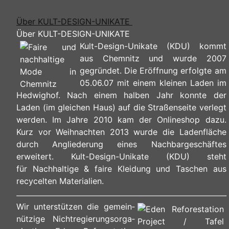
Über KULT-DESIGN-UNIKATE
Über KULT-DESIGN-UNIKATE
Kult-Design-Unikate (KDU) kommt
aus Chemnitz und wurde 2007
gegründet. Die Eröffnung erfolgte am
05.06.07 mit einem kleinen Laden im
Hedwighof. Nach einem halben Jahr konnte der
Laden (im gleichen Haus) auf die Straßenseite verlegt
werden. Im Jahre 2010 kam der Onlineshop dazu.
Kurz vor Weihnachten 2013 wurde die Ladenfläche
durch Angliederung eines Nachbargeschäftes
erweitert. Kult-Design-Unikate (KDU) steht
für Nachhaltige & faire Kleidung und Taschen aus
recycelten Materialien.
Wir unterstützen die ge­mein­
nüt­zi­ge Nicht­re­gie­rungs­or­ga­