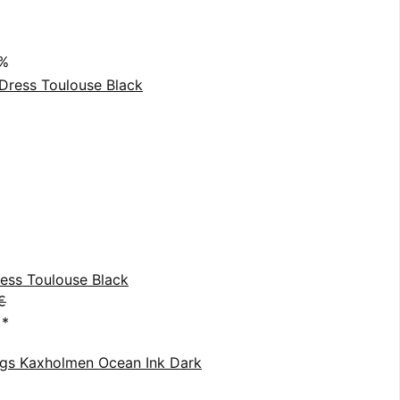
0%
ess Toulouse Black
€
€
*