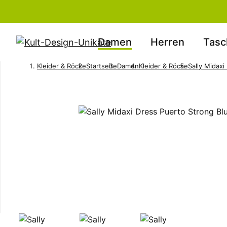
Damen
Herren
Tasc
Kleider & Röcke
Startseite
Damen
Kleider & Röcke
Sally Midaxi