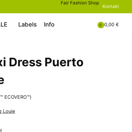
Fair Fashion Shop
Kontakt
LE
Labels
Info
0,00 €
0
xi Dress Puerto
e
NG™ ECOVERO™)
g Louie
d