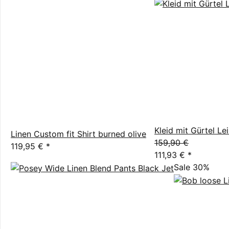
Kleid mit Gürtel Le
Linen Custom fit Shirt burned olive
159,90 €
119,95 €
*
111,93 €
*
Sale 30%