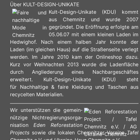
Über KULT-DESIGN-UNIKATE
Kult-Design-Unikate (KDU) kommt
aus Chemnitz und wurde 2007
gegründet. Die Eröffnung erfolgte am
05.06.07 mit einem kleinen Laden im
Hedwighof. Nach einem halben Jahr konnte der
Laden (im gleichen Haus) auf die Straßenseite verlegt
werden. Im Jahre 2010 kam der Onlineshop dazu.
Kurz vor Weihnachten 2013 wurde die Ladenfläche
durch Angliederung eines Nachbargeschäftes
erweitert. Kult-Design-Unikate (KDU) steht
für Nachhaltige & faire Kleidung und Taschen aus
recycelten Materialien.
Wir unterstützen die ge­mein­
nüt­zi­ge Nicht­re­gie­rungs­or­ga­
ni­sa­ti­on
Eden Reforestation
Projects
sowie die lokalen Chemnitzer Vereine
Tafel