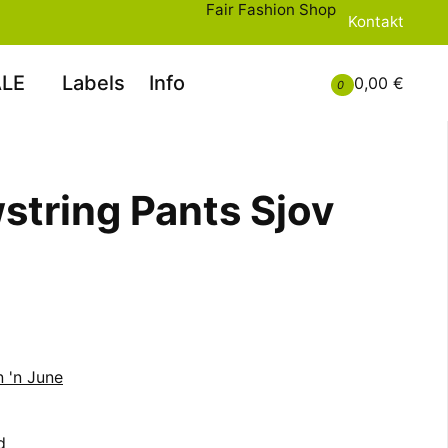
Fair Fashion Shop
Kontakt
LE
Labels
Info
0,00 €
0
string Pants Sjov
n 'n June
d