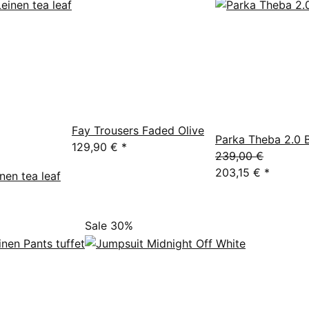
Fay Trousers Faded Olive
Parka Theba 2.0 
129,90 €
*
239,00 €
203,15 €
*
inen tea leaf
Sale 30%