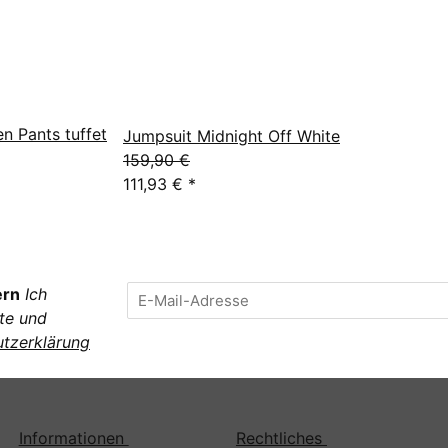
n Pants tuffet
Jumpsuit Midnight Off White
159,90 €
111,93 €
*
ern
Ich
te und
tzerklärung
Informationen
Rechtliches