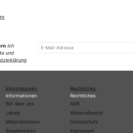
ht
ern
Ich
te und
tzerklärung
Informationen
Rechtliches
Informationen
Rechtliches
Wir über uns
AGB
Labels
Widerrufsrecht
Materiallexikon
Datenschutz
Siegellexikon
Impressum