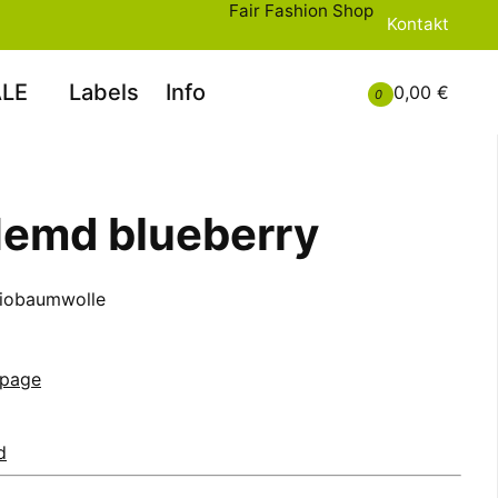
Fair Fashion Shop
Kontakt
LE
Labels
Info
0,00 €
0
emd blueberry
iobaumwolle
page
d