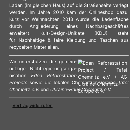
Laden (im gleichen Haus) auf die Straßenseite verlegt
werden. Im Jahre 2010 kam der Onlineshop dazu.
Kurz vor Weihnachten 2013 wurde die Ladenfläche
durch Angliederung eines Nachbargeschäftes
erweitert. Kult-Design-Unikate (KDU) steht
für Nachhaltige & faire Kleidung und Taschen aus
recycelten Materialien.
Wir unterstützen die ge­mein­
nüt­zi­ge Nicht­re­gie­rungs­or­ga­
ni­sa­ti­on
Eden Reforestation
Projects
sowie die lokalen Chemnitzer Vereine
Tafel
Chemnitz e.V.
und
Ukraine-Haus Chemnitz e.V.
Vertrag widerrufen