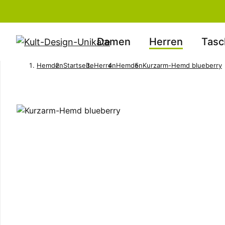
Damen
Herren
Tasc
Hemden
Startseite
Herren
Hemden
Kurzarm-Hemd blueberry