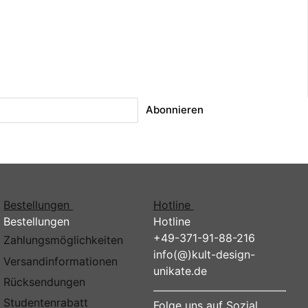
Abonnieren
Bestellungen
Hotline
Bestellungen
Hotline
+49-371-91-88-216
Zahlungsmöglichkeiten
info(@)kult-design-
Versandinformationen
unikate.de
Rücksendungen
Studentenrabatt
Folge uns auf Sozial