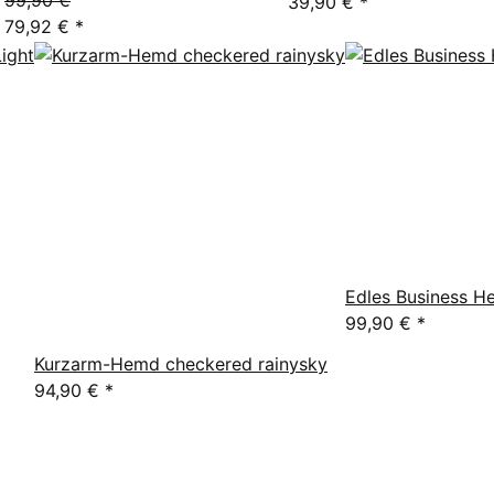
99,90 €
39,90 €
*
79,92 €
*
Edles Business H
99,90 €
*
Kurzarm-Hemd checkered rainysky
94,90 €
*