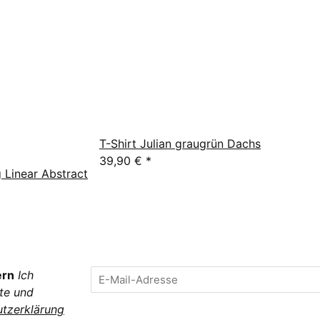
T-Shirt Julian graugrün Dachs
39,90 €
*
 Linear Abstract
ern
Ich
te und
tzerklärung