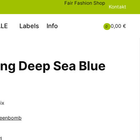
Fair Fashion Shop
Kontakt
LE
Labels
Info
0,00 €
0
ng Deep Sea Blue
ix
eenbomb
d