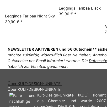
Leggings Faribaa Black
39,90 €
*
Leggings Faribaa Night Sky
39,90 €
*
M
7
NEWSLETTER AKTIVIEREN und 5€ Gutschein** sich
möchte zukünftig widerruflich über Neuheiten, Angebo
Gutscheine per Email informiert werden. Die
Datenschu
habe ich zur Kenntnis genommen.
Über KULT-DESIGN-UNIKATE
Über KULT-DESIGN-UNIKATE
Kult-Design-Unikate (KDU) kommt
aus Chemnitz und wurde 2007
gegründet. Die Eröffnung erfolgte am