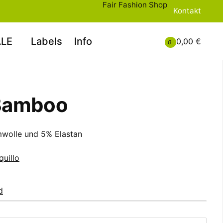
Fair Fashion Shop
Kontakt
LE
Labels
Info
0,00 €
0
Bamboo
wolle und 5% Elastan
quillo
d