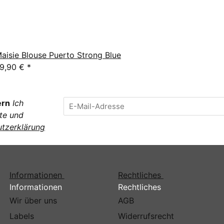
aisie Blouse Puerto Strong Blue
9,90 €
*
ern
Ich
te und
tzerklärung
Informationen
Rechtliches
Informationen
Rechtliches
Wir über uns
AGB
Labels
Widerrufsrecht