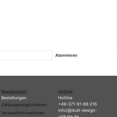
Abonnieren
Bestellungen
Hotline
Bestellungen
Hotline
+49-371-91-88-216
Zahlungsmöglichkeiten
info(@)kult-design-
Versandinformationen
unikate.de