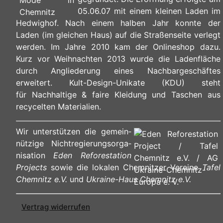
05.06.07 mit einem kleinen Laden im
Hedwighof. Nach einem halben Jahr konnte der
Laden (im gleichen Haus) auf die Straßenseite verlegt
werden. Im Jahre 2010 kam der Onlineshop dazu.
Kurz vor Weihnachten 2013 wurde die Ladenfläche
durch Angliederung eines Nachbargeschäftes
erweitert. Kult-Design-Unikate (KDU) steht
für Nachhaltige & faire Kleidung und Taschen aus
recycelten Materialien.
Wir unterstützen die ge­mein­
nüt­zi­ge Nicht­re­gie­rungs­or­ga­
ni­sa­ti­on
Eden Reforestation
Projects
sowie die lokalen Chemnitzer Vereine
Tafel
Chemnitz e.V.
und
Ukraine-Haus Chemnitz e.V.
Vertrag widerrufen