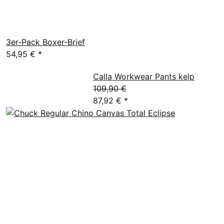
3er-Pack Boxer-Brief
54,95 €
*
Calla Workwear Pants kelp
109,90 €
87,92 €
*