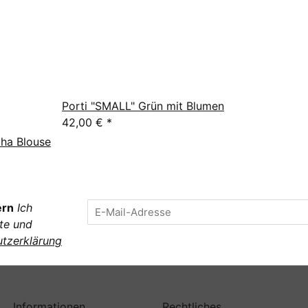
Porti "SMALL" Grün mit Blumen
42,00 €
*
loha Blouse
ern
Ich
te und
tzerklärung
Informationen
Rechtliches