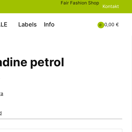
Fair Fashion Shop
Kontakt
LE
Labels
Info
0,00 €
0
adine petrol
y
ra
d