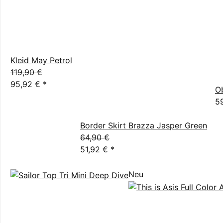
Kleid May Petrol
119,90 €
95,92 €
*
O
5
Border Skirt Brazza Jasper Green
64,90 €
51,92 €
*
Neu