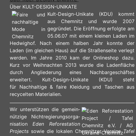
Über KULT-DESIGN-UNIKATE
Kult-Design-Unikate (KDU) kommt
aus Chemnitz und wurde 2007
gegründet. Die Eröffnung erfolgte am
05.06.07 mit einem kleinen Laden im
Hedwighof. Nach einem halben Jahr konnte der
Laden (im gleichen Haus) auf die Straßenseite verlegt
werden. Im Jahre 2010 kam der Onlineshop dazu.
Kurz vor Weihnachten 2013 wurde die Ladenfläche
durch Angliederung eines Nachbargeschäftes
erweitert. Kult-Design-Unikate (KDU) steht
für Nachhaltige & faire Kleidung und Taschen aus
recycelten Materialien.
Wir unterstützen die ge­mein­
nüt­zi­ge Nicht­re­gie­rungs­or­ga­
ni­sa­ti­on
Eden Reforestation
Projects
sowie die lokalen Chemnitzer Vereine
Tafel