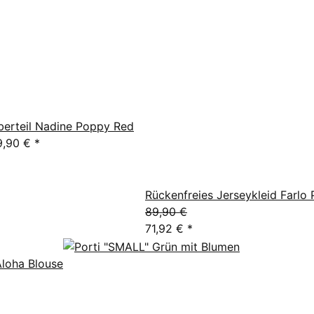
berteil Nadine Poppy Red
9,90 €
*
Rückenfreies Jerseykleid Farlo 
89,90 €
71,92 €
*