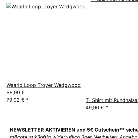
Waarlo Loop Troyer Wedgwood
99,90 €
79,92 €
*
T- Shirt mit Rundhalsa
49,90 €
*
NEWSLETTER AKTIVIEREN und 5€ Gutschein** sich
möchte zukünftig widerruflich über Neuheiten, Angebo