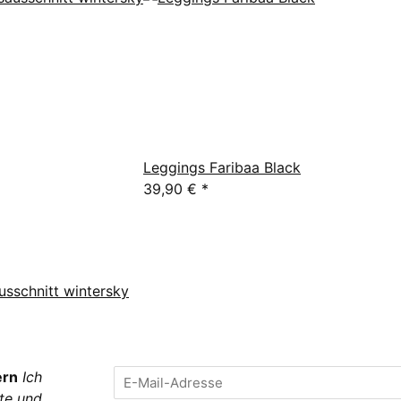
Leggings Faribaa Black
39,90 €
*
usschnitt wintersky
ern
Ich
te und