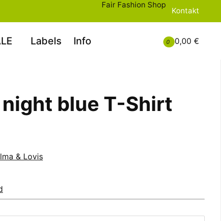
Fair Fashion Shop
Kontakt
LE
Labels
Info
0,00 €
0
 night blue T-Shirt
lma & Lovis
d