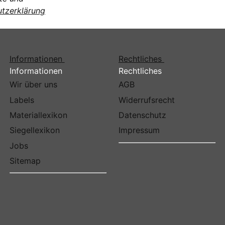
tzerklärung
Informationen
Rechtliches
Informationen
Rechtliches
Wir über uns
AGB
Labels
Widerrufsrecht
Materiallexikon
Datenschutz
Siegellexikon
Impressum
Jobs
Sitemap