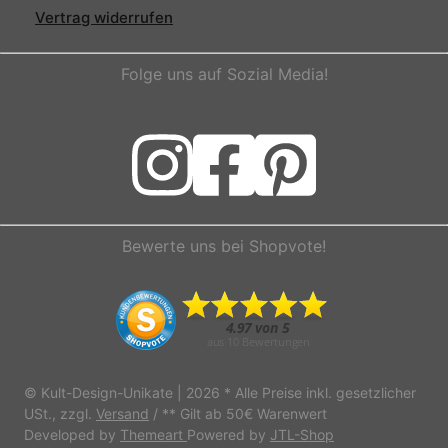
Vertrag widerrufen
Folge uns auf Sozial Media!
Bewerte uns bei Shopvote!
© Kult-Design-Unikate | 2026
* Alle Preise inkl. gesetzlicher
USt., zzgl.
Versand
/ ** Gilt ab 50€ Warenwert
Developed by
Themeart
Powered by
JTL-Shop