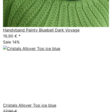
Handyband Painty Bluebell Dark Voyage
19,90 €
*
Sale 14%
Cristals Allover Top ice blue
27,90 €