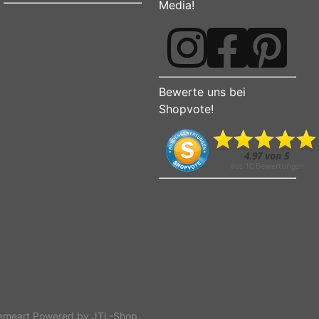
Media!
Bewerte uns bei
Shopvote!
emeart
Powered by
JTL-Shop