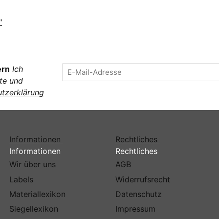
"
ern
Ich
te und
tzerklärung
Informationen
Rechtliches
Informationen
Rechtliches
Wir über uns
AGB
Labels
Widerrufsrecht
Materiallexikon
Datenschutz
Siegellexikon
Impressum