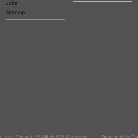
Jobs
Sitemap
t., zzgl.
Versand
/ ** Gilt ab 50€ Warenwert
Developed by
Th