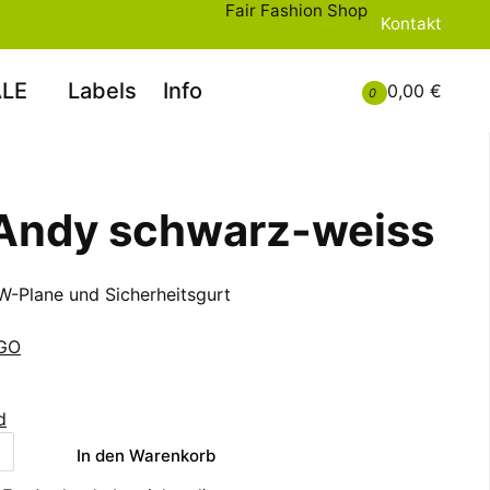
Fair Fashion Shop
Kontakt
LE
Labels
Info
0,00 €
0
Andy schwarz-weiss
W-Plane und Sicherheitsgurt
GO
d
In den Warenkorb