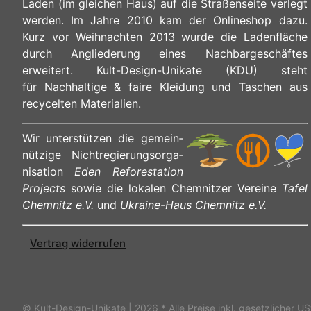
Laden (im gleichen Haus) auf die Straßenseite verlegt
werden. Im Jahre 2010 kam der Onlineshop dazu.
Kurz vor Weihnachten 2013 wurde die Ladenfläche
durch Angliederung eines Nachbargeschäftes
erweitert. Kult-Design-Unikate (KDU) steht
für Nachhaltige & faire Kleidung und Taschen aus
recycelten Materialien.
Wir unterstützen die ge­mein­
nüt­zi­ge Nicht­re­gie­rungs­or­ga­
ni­sa­ti­on
Eden Reforestation
Projects
sowie die lokalen Chemnitzer Vereine
Tafel
Chemnitz e.V.
und
Ukraine-Haus Chemnitz e.V.
Vertrag widerrufen
© Kult-Design-Unikate | 2026
* Alle Preise inkl. gesetzlicher US