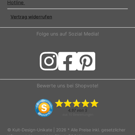
Hotline
Vertrag widerrufen
Folge uns auf Sozial Media!
Bewerte uns bei Shopvote!
© Kult-Design-Unikate | 2026
* Alle Preise inkl. gesetzlicher