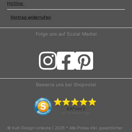
Hotline
Vertrag widerrufen
Folge uns auf Sozial Media!
Bewerte uns bei Shopvote!
© Kult-Design-Unikate | 2026
* Alle Preise inkl. gesetzlicher