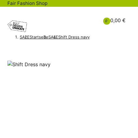
Fair Fashion Shop
0,00 €
0
SALE
Startseite
SALE
Shift Dress navy