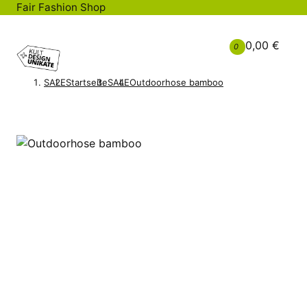
Fair Fashion Shop
0,00 €
0
SALE
Startseite
SALE
Outdoorhose bamboo