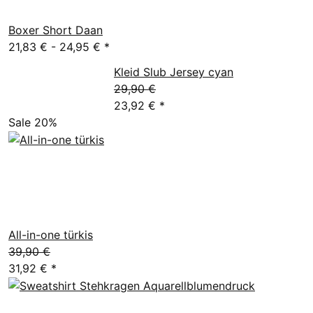
Boxer Short Daan
21,83 € -
24,95 €
*
Kleid Slub Jersey cyan
29,90 €
23,92 €
*
Sale 20%
All-in-one türkis
39,90 €
31,92 €
*