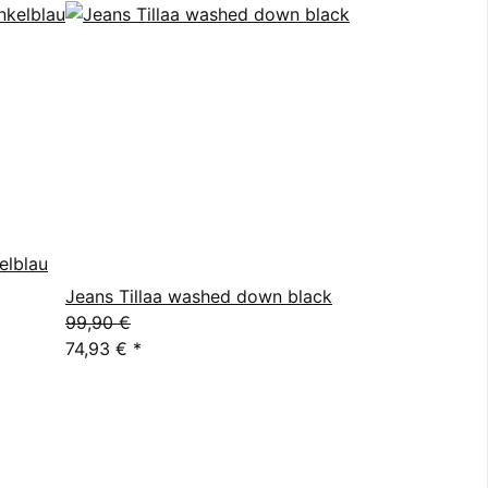
elblau
Jeans Tillaa washed down black
99,90 €
74,93 €
*