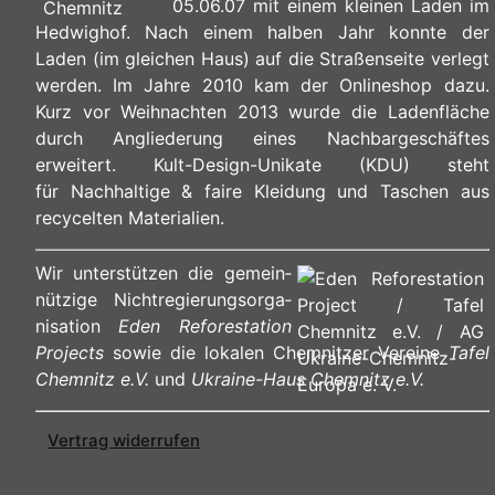
05.06.07 mit einem kleinen Laden im
Hedwighof. Nach einem halben Jahr konnte der
Laden (im gleichen Haus) auf die Straßenseite verlegt
werden. Im Jahre 2010 kam der Onlineshop dazu.
Kurz vor Weihnachten 2013 wurde die Ladenfläche
durch Angliederung eines Nachbargeschäftes
erweitert. Kult-Design-Unikate (KDU) steht
für Nachhaltige & faire Kleidung und Taschen aus
recycelten Materialien.
Wir unterstützen die ge­mein­
nüt­zi­ge Nicht­re­gie­rungs­or­ga­
ni­sa­ti­on
Eden Reforestation
Projects
sowie die lokalen Chemnitzer Vereine
Tafel
Chemnitz e.V.
und
Ukraine-Haus Chemnitz e.V.
Vertrag widerrufen