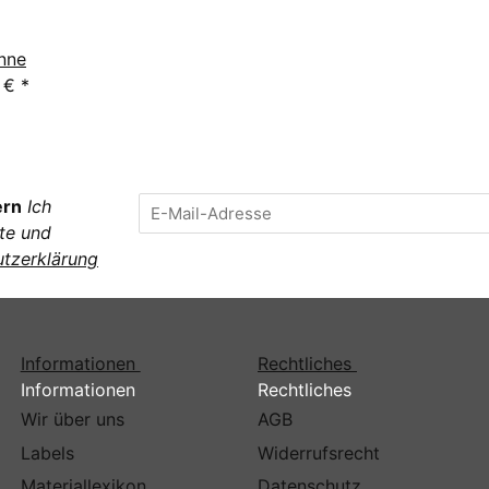
nne
5 €
*
ern
Ich
te und
tzerklärung
Informationen
Rechtliches
Informationen
Rechtliches
Wir über uns
AGB
Labels
Widerrufsrecht
Materiallexikon
Datenschutz