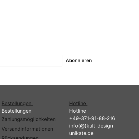
Abonnieren
Bestellungen
Hotline
Bestellungen
Hotline
+49-371-91-88-216
Zahlungsmöglichkeiten
info(@)kult-design-
Versandinformationen
unikate.de
Rücksendungen