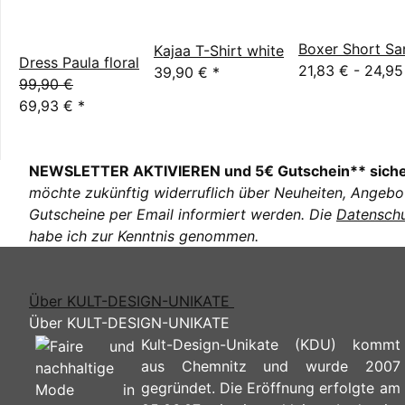
Boxer Short Sa
Kajaa T-Shirt white
Dress Paula floral
21,83 € -
24,9
39,90 €
*
99,90 €
69,93 €
*
NEWSLETTER AKTIVIEREN und 5€ Gutschein** sich
möchte zukünftig widerruflich über Neuheiten, Angebo
Gutscheine per Email informiert werden. Die
Datenschu
habe ich zur Kenntnis genommen.
Über KULT-DESIGN-UNIKATE
Über KULT-DESIGN-UNIKATE
Kult-Design-Unikate (KDU) kommt
aus Chemnitz und wurde 2007
gegründet. Die Eröffnung erfolgte am