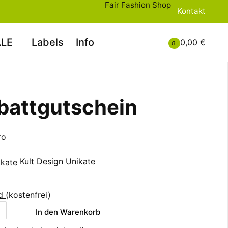
Fair Fashion Shop
Kontakt
LE
Labels
Info
0,00 €
0
battgutschein
ro
Kult Design Unikate
nd
(kostenfrei)
In den Warenkorb