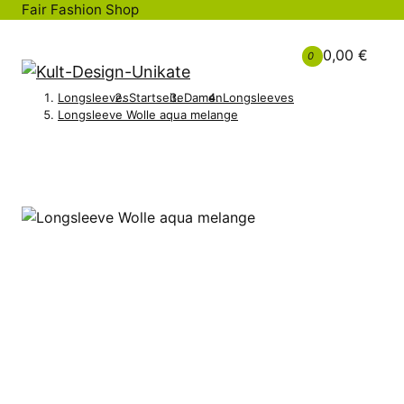
Fair Fashion Shop
0,00 €
0
Longsleeves
Startseite
Damen
Longsleeves
Longsleeve Wolle aqua melange