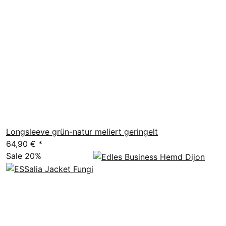
Longsleeve grün-natur meliert geringelt
64,90 €
*
Sale 20%