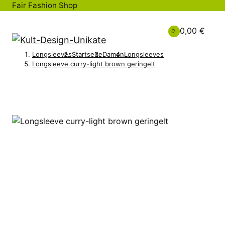
Fair Fashion Shop
0,00 €
0
Longsleeves
Startseite
Damen
Longsleeves
Longsleeve curry-light brown geringelt