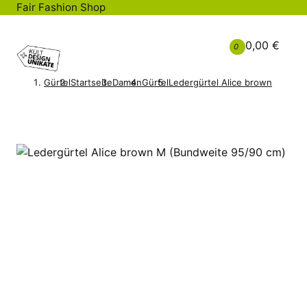
Fair Fashion Shop
0,00 €
0
Gürtel
Startseite
Damen
Gürtel
Ledergürtel Alice brown