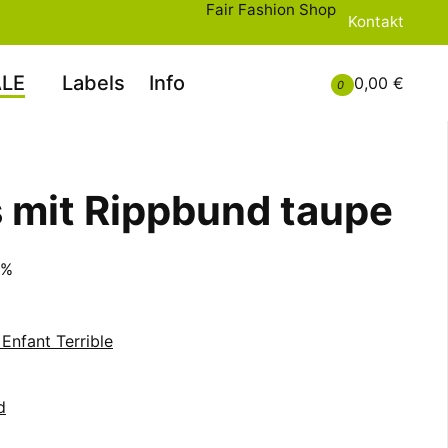
Fair Fashion Shop
Kontakt
LE
Labels
Info
0,00 €
0
 mit Rippbund taupe
0%
Enfant Terrible
d