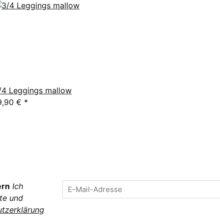
/4 Leggings mallow
9,90 €
*
ern
Ich
te und
tzerklärung