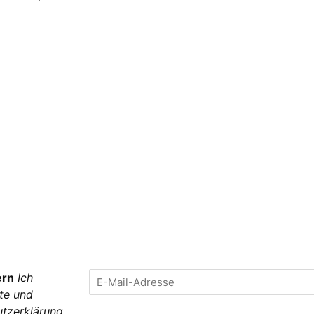
ern
Ich
te und
tzerklärung