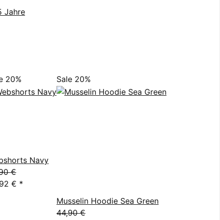
5 Jahre
le 20%
Sale 20%
bshorts Navy
90 €
,92 €
*
Musselin Hoodie Sea Green
44,90 €