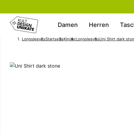
Damen
Herren
Tasc
Longsleeves
Startseite
Kinder
Longsleeves
Uni Shirt dark sto