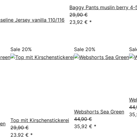
Baggy Pants muslin berry 4-
29,90 €
seline Jersey vanilla 110/116
23,92 €
*
Sale 20%
Sale 20%
Sa
We
44,
Webshorts Sea Green
35
44,90 €
Top mit Kirschenstickerei
een
35,92 €
*
29,90 €
23,92 €
*