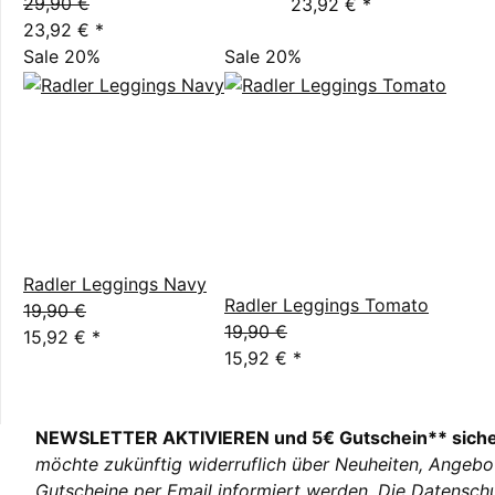
29,90 €
23,92 €
*
23,92 €
*
Sale 20%
Sale 20%
Radler Leggings Navy
Radler Leggings Tomato
19,90 €
19,90 €
15,92 €
*
15,92 €
*
NEWSLETTER AKTIVIEREN und 5€ Gutschein** sich
möchte zukünftig widerruflich über Neuheiten, Angebo
Gutscheine per Email informiert werden. Die
Datenschu