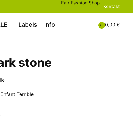
Fair Fashion Shop
Kontakt
LE
Labels
Info
0,00 €
0
dark stone
le
Enfant Terrible
d