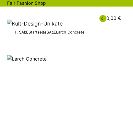
Fair Fashion Shop
0,00 €
0
SALE
Startseite
SALE
Larch Concrete