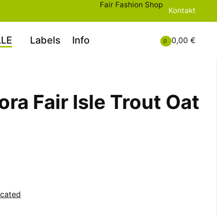
Fair Fashion Shop
Kontakt
LE
Labels
Info
0,00 €
0
ra Fair Isle Trout Oat
icated