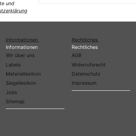
te und
tzerklärung
Informationen
Rechtliches
Informationen
Rechtliches
Wir über uns
AGB
Labels
Widerrufsrecht
Materiallexikon
Datenschutz
Siegellexikon
Impressum
Jobs
Sitemap