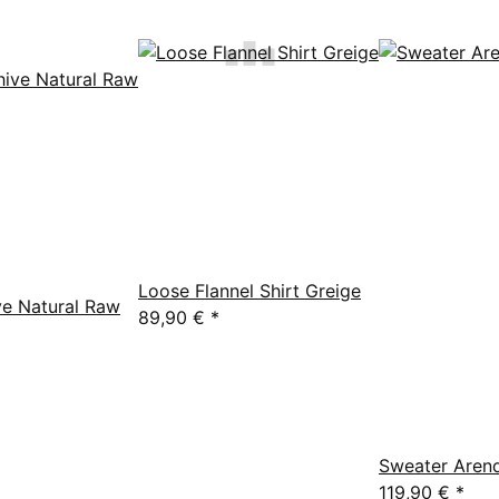
Loose Flannel Shirt Greige
ve Natural Raw
89,90 €
*
Sweater Arend
119,90 €
*