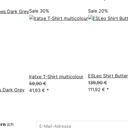
Sale 30%
Sale 20%
ESLeo Shirt Butte
Iratxe T-Shirt multicolour
139,90 €
59,90 €
111,92 €
*
s Dark Grey
41,93 €
*
ern
Ich