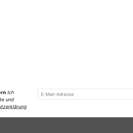
ern
Ich
te und
tzerklärung