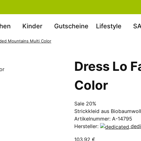
hen
Kinder
Gutscheine
Lifestyle
SA
ded Mountains Multi Color
Dress Lo F
Color
Sale 20%
Strickkleid aus Biobaumwol
Artikelnummer:
A-14795
Hersteller:
ded
103,92 €