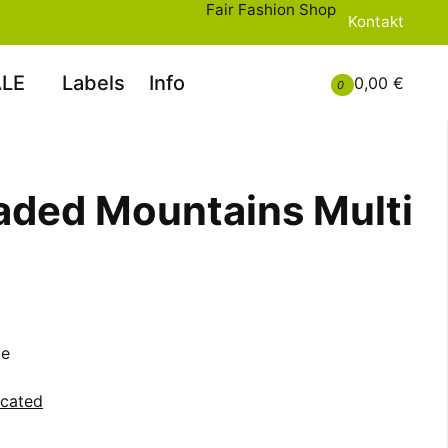
Fair Fashion Shop
Kontakt
LE
Labels
Info
0,00 €
0
aded Mountains Multi
le
icated