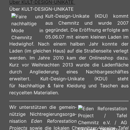
Über KULT-DESIGN-UNIKATE
Über KULT-DESIGN-UNIKATE
Kult-Design-Unikate (KDU) kommt
aus Chemnitz und wurde 2007
gegründet. Die Eröffnung erfolgte am
05.06.07 mit einem kleinen Laden im
Hedwighof. Nach einem halben Jahr konnte der
Laden (im gleichen Haus) auf die Straßenseite verlegt
werden. Im Jahre 2010 kam der Onlineshop dazu.
Kurz vor Weihnachten 2013 wurde die Ladenfläche
durch Angliederung eines Nachbargeschäftes
erweitert. Kult-Design-Unikate (KDU) steht
für Nachhaltige & faire Kleidung und Taschen aus
recycelten Materialien.
Wir unterstützen die ge­mein­
nüt­zi­ge Nicht­re­gie­rungs­or­ga­
ni­sa­ti­on
Eden Reforestation
Projects
sowie die lokalen Chemnitzer Vereine
Tafel