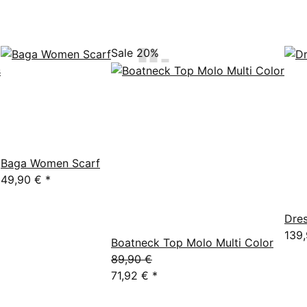
Sale 20%
Baga Women Scarf
49,90 €
*
Dres
139
Boatneck Top Molo Multi Color
89,90 €
71,92 €
*