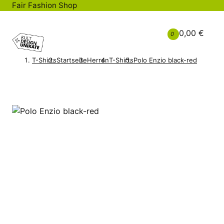
Fair Fashion Shop
0,00 €
0
T-Shirts
Startseite
Herren
T-Shirts
Polo Enzio black-red